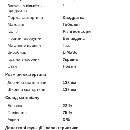
Загальна кількість
1
предметів
Форма скатертини
Квадратна
Матеріал
Гобелен
Колір
Різні кольори
Принти, візерунки
Великдень
Машинне прання
Так
Виробник
LiMaSo
Країна виробник
Україна
Стан
Новий
Розміри скатертини
Довжина скатертини
137 см
Ширина скатертини
137 см
Склад матеріалу
Бавовна
22 %
Поліестер
75 %
Акрил
3 %
Додаткові функції і характеристики