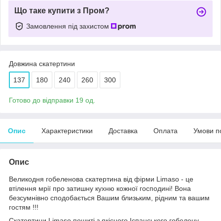
Що таке купити з Пром?
Замовлення під захистом
Довжина скатертини
137
180
240
260
300
Готово до відправки 19 од.
Опис
Характеристики
Доставка
Оплата
Умови п
Опис
Великодня гобеленова скатертина від фірми Limaso - це
втілення мрії про затишну кухню кожної господині! Вона
безсумнівно сподобається Вашим близьким, рідним та вашим
гостям !!!
Скатертини Limaso пошиті з якісного Іспанського гобелену.