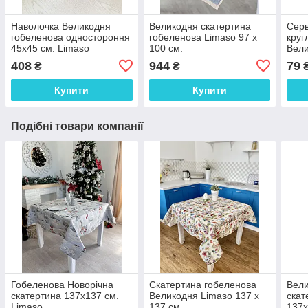
Наволочка Великодня
Великодня скатертина
Серв
гобеленова одностороння
гобеленова Limaso 97 х
круг
45х45 см. Limaso
100 см.
Вели
408
944
79
₴
₴
Купити
Купити
Подібні товари компанії
Гобеленова Новорічна
Скатертина гобеленова
Вели
скатертина 137х137 см.
Великодня Limaso 137 х
скат
Limaso
137 см.
137х