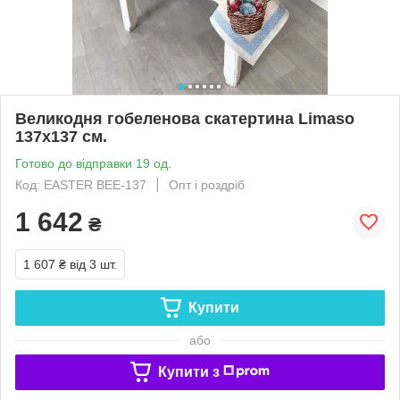
Великодня гобеленова скатертина Limaso
137х137 см.
Готово до відправки 19 од.
Код: EASTER BEE-137
Опт і роздріб
1 642
₴
1 607 ₴
від 3 шт.
Купити
або
Купити з