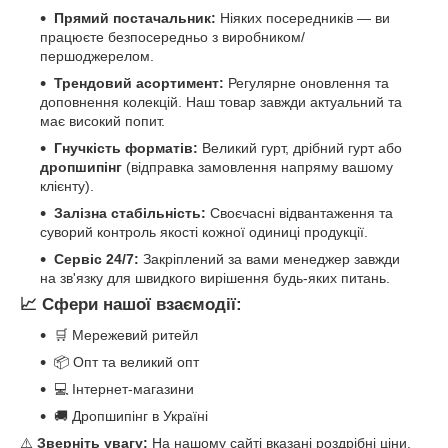
Прямий постачальник:
Ніяких посередників — ви
працюєте безпосередньо з виробником/
першоджерелом.
Трендовий асортимент:
Регулярне оновлення та
доповнення колекцій. Наш товар завжди актуальний та
має високий попит.
Гнучкість форматів:
Великий гурт, дрібний гурт або
дропшипінг
(відправка замовлення напряму вашому
клієнту).
Залізна стабільність:
Своєчасні відвантаження та
суворий контроль якості кожної одиниці продукції.
Сервіс 24/7:
Закріплений за вами менеджер завжди
на зв'язку для швидкого вирішення будь-яких питань.
📈 Сфери нашої взаємодії:
🛒 Мережевий ритейл
📦 Опт та великий опт
💻 Інтернет-магазини
🚚 Дропшипінг в Україні
⚠️
Зверніть увагу:
На нашому сайті вказані роздрібні ціни.