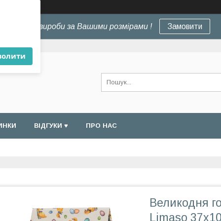
×
Шиємо вироби за Вашими розмірами !
Замовити
волити
ИНКИ
ВІДГУКИ ♥
ПРО НАС
Великодня го
Limaso 37x10