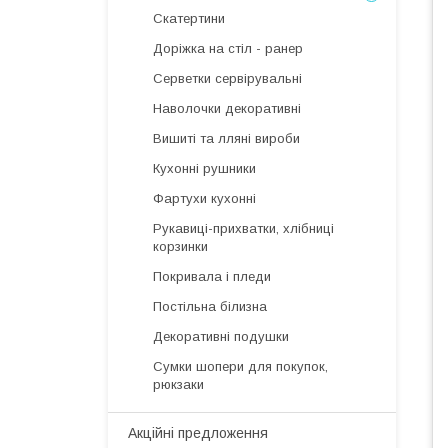
Скатертини
Доріжка на стіл - ранер
Серветки сервірувальні
Наволочки декоративні
Вишиті та лляні вироби
Кухонні рушники
Фартухи кухонні
Рукавиці-прихватки, хлібниці
корзинки
Покривала і пледи
Постільна білизна
Декоративні подушки
Сумки шопери для покупок,
рюкзаки
Акційні предложення