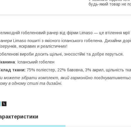
будь-який товар не п
еликодній гобеленовий ранер від фірми Limaso — це втілення мрії
анери Limaso пошиті з якісного іспанського гобелена. Дизайни дорі
ізерунків, яскравих и реалістичних!
обеленові вироби досить щільні, зносостійкі та добре перуться.
Тканина
: Іспанський гобелен
Склад ткани:
75% поліестер, 22% бавовна, 3% акрил, щільність тка
и можете зібрати комплект, який гармонійно поєднуватиметь
ому в одному стилі та дизайні.
арактеристики