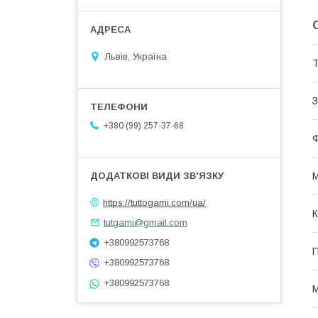
Львів, Україна
Т
З
+380 (99) 257-37-68
Ф
М
https://tuttogami.com/ua/
К
tutgami@gmail.com
+380992573768
П
+380992573768
+380992573768