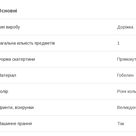
Основні
ип виробу
Доріжка
агальна кількість предметів
1
орма скатертини
Прямоку
атеріал
Гобелен
олір
Різні кол
ринти, візерунки
Великде
Машинне прання
Так