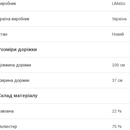
иробник
LiMaSo
раїна виробник
Україна
Стан
Новий
Розміри доріжки
овжина доріжки
100 см
ирина доріжки
37 см
Склад матеріалу
авовна
22 %
оліестер
75 %