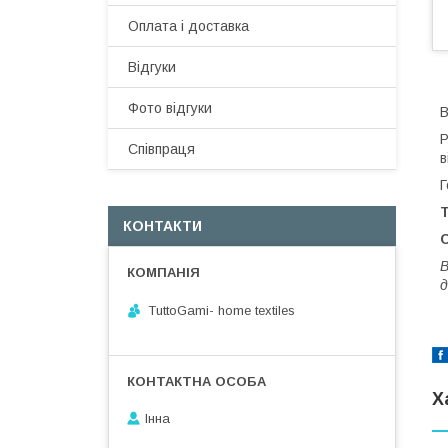
Оплата і доставка
Відгуки
Фото відгуки
В
Р
Співпраця
в
Г
КОНТАКТИ
В
д
TuttoGami- home textiles
Х
Інна