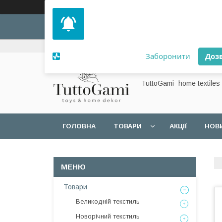
Дозвольте сайту відправляти вам
сповіщення на робочий стіл.
+380 (99) 257-37-68
Заборонити
Доз
Powered by SendPulse
TuttoGami- home textiles
ГОЛОВНА
ТОВАРИ
АКЦІЇ
НОВ
Товари
Великодній текстиль
Новорічний текстиль