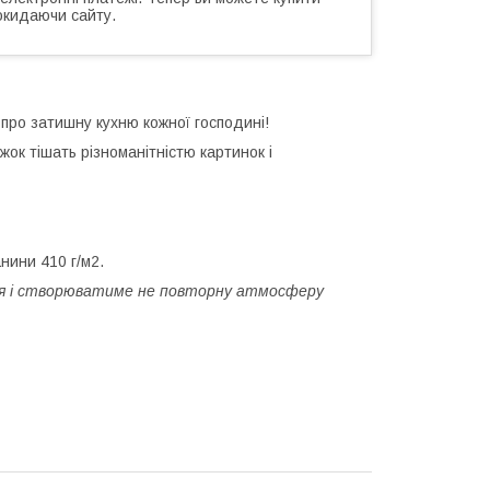
окидаючи сайту.
 про затишну кухню кожної господині!
жок тішать різноманітністю картинок і
нини 410 г/м2.
ся і створюватиме не повторну атмосферу