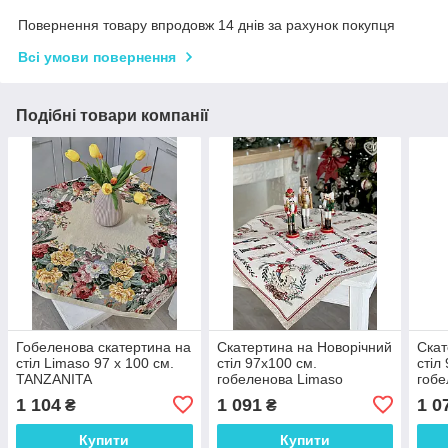
Повернення товару впродовж 14 днів за рахунок покупця
Всі умови повернення
Подібні товари компанії
Гобеленова скатертина на
Скатертина на Новорічний
Скат
стіл Limaso 97 х 100 см.
стіл 97х100 см.
стіл
TANZANITA
гобеленова Limaso
гоб
CASCANUECES
1 104
1 091
1 0
₴
₴
Купити
Купити