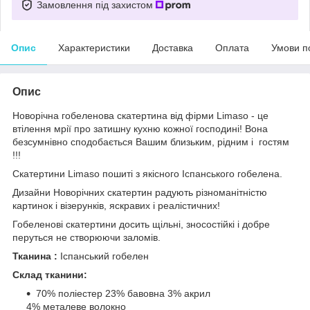
Замовлення під захистом
Опис
Характеристики
Доставка
Оплата
Умови п
Опис
Новорічна гобеленова скатертина від фірми Limaso - це
втілення мрії про затишну кухню кожної господині! Вона
безсумнівно сподобається Вашим близьким, рідним і гостям
!!!
Скатертини Limaso пошиті з якісного Іспанського гобелена.
Дизайни Новорічних скатертин радують різноманітністю
картинок і візерунків, яскравих і реалістичних!
Гобеленові скатертини досить щільні, зносостійкі і добре
перуться не створюючи заломів.
Тканина :
Іспанський гобелен
Склад тканини:
70% поліестер 23% бавовна 3% акрил
4% металеве волокно