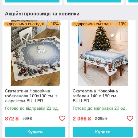
Акційні пропозиції та новинки
відправимо сьогодні
–10%
відправимо сьогодні
–10%
Скатертина Новорічна
Скатертина Новорічна
гобеленова 100х100 см. з
гобелен 140 х 180 см.
люрексом BULLER
BULLER
Готово до відправки 21 од.
Готово до відправки 20 од.
872
2 066
₴
₴
969 ₴
2 295 ₴
Купити
Купити