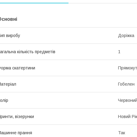
Основні
ип виробу
Доріжка
агальна кількість предметів
1
орма скатертини
Прямоку
атеріал
Гобелен
олір
Червони
ринти, візерунки
Новий Рі
Машинне прання
Так