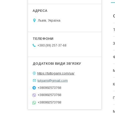
Львів, Україна
Т
З
+380 (99) 257-37-68
Ф
М
https://tuttogami.com/ua/
tutgami@gmail.com
К
+380992573768
+380992573768
П
+380992573768