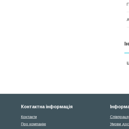
П
А
І
Ц
Контактна інформація
Інформа
Контакти
Співпраця
Про компанію
Умови дос