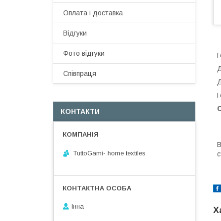
Оплата і доставка
Відгуки
Фото відгуки
Г
Д
Співпраця
Д
Г
КОНТАКТИ
В
TuttoGami- home textiles
с
Інна
Х