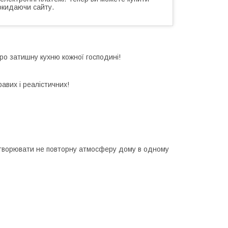
окидаючи сайту.
про затишну кухню кожної господині!
авих і реалістичних!
 створювати не повторну атмосферу дому в одному