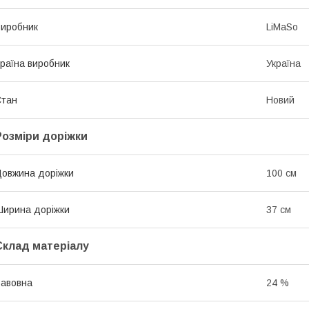
иробник
LiMaSo
раїна виробник
Україна
Стан
Новий
Розміри доріжки
овжина доріжки
100 см
ирина доріжки
37 см
Склад матеріалу
авовна
24 %