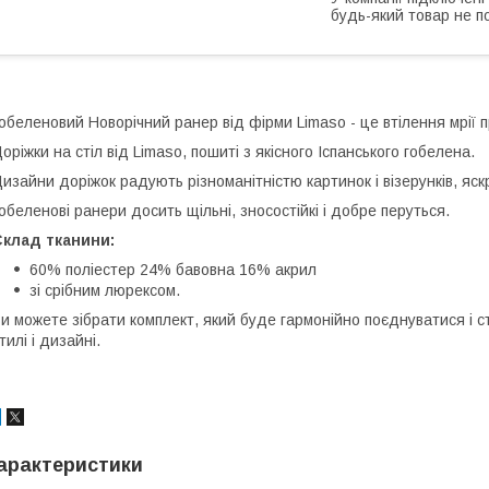
будь-який товар не п
обеленовий Новорічний ранер від фірми Limaso - це втілення мрії 
оріжки на стіл від Limaso, пошиті з якісного Іспанського гобелена.
изайни доріжок радують різноманітністю картинок і візерунків, яскр
обеленові ранери досить щільні, зносостійкі і добре перуться.
Склад тканини:
60% поліестер 24% бавовна 16% акрил
зі срібним люрексом.
и можете зібрати комплект, який буде гармонійно поєднуватися і
тилі і дизайні.
арактеристики