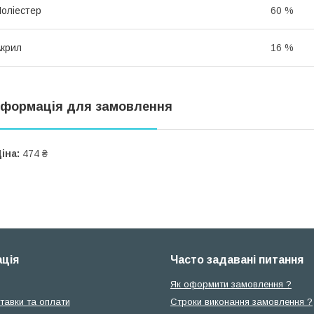
оліестер
60 %
крил
16 %
нформація для замовлення
іна:
474 ₴
ція
Часто задавані питання
Як оформити замовлення ?
тавки та оплати
Строки виконання замовлення ?