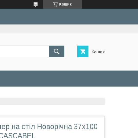
Кошик
Кошик
ер на стіл Новорічна 37х100
н CASCABEL