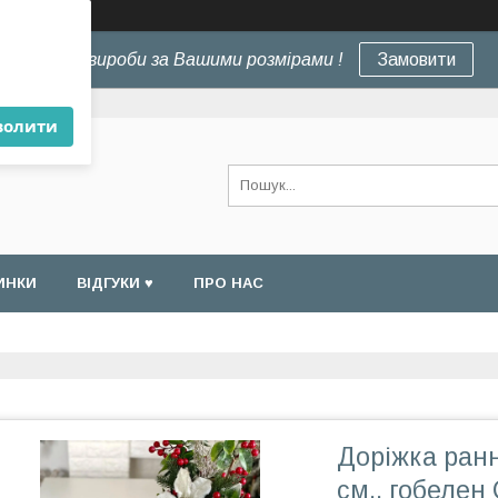
×
Шиємо вироби за Вашими розмірами !
Замовити
волити
ИНКИ
ВІДГУКИ ♥
ПРО НАС
Доріжка ранн
см., гобеле