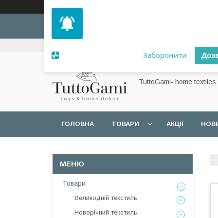
Дозвольте сайту відправляти вам
сповіщення на робочий стіл.
+380 (99) 257-37-68
Заборонити
Доз
Powered by SendPulse
TuttoGami- home textiles
ГОЛОВНА
ТОВАРИ
АКЦІЇ
НОВ
Товари
Великодній текстиль
Новорічний текстиль