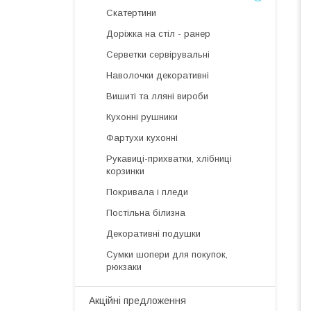
Скатертини
Доріжка на стіл - ранер
Серветки сервірувальні
Наволочки декоративні
Вишиті та лляні вироби
Кухонні рушники
Фартухи кухонні
Рукавиці-прихватки, хлібниці
корзинки
Покривала і пледи
Постільна білизна
Декоративні подушки
Сумки шопери для покупок,
рюкзаки
Акційні предложення