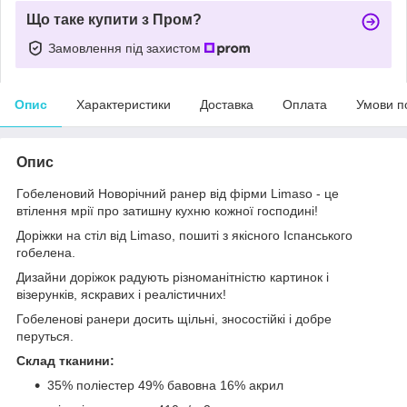
Що таке купити з Пром?
Замовлення під захистом
Опис
Характеристики
Доставка
Оплата
Умови п
Опис
Гобеленовий Новорічний ранер від фірми Limaso - це
втілення мрії про затишну кухню кожної господині!
Доріжки на стіл від Limaso, пошиті з якісного Іспанського
гобелена.
Дизайни доріжок радують різноманітністю картинок і
візерунків, яскравих і реалістичних!
Гобеленові ранери досить щільні, зносостійкі і добре
перуться.
Склад тканини:
35% поліестер 49% бавовна 16% акрил