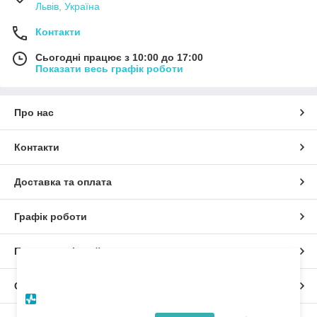
Львів, Україна
Контакти
Сьогодні працює з 10:00 до 17:00
Показати весь графік роботи
Про нас
Контакти
Доставка та оплата
Графік роботи
Повна версія сайту
×
Дозвольте сайту відправляти вам сповіщення
на робочий стіл.
Сайт створено на маркетплейсі
Prom.ua
Powered by SendPulse