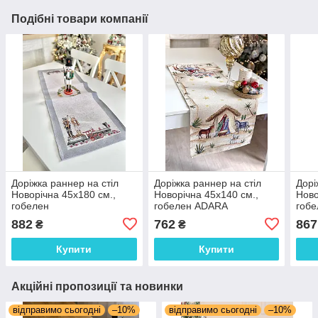
Подібні товари компанії
Доріжка раннер на стіл
Доріжка раннер на стіл
Дорі
Новорічна 45x180 см.,
Новорічна 45х140 см.,
Ново
гобелен
гобелен ADARA
гобе
882
762
867
₴
₴
Купити
Купити
Акційні пропозиції та новинки
відправимо сьогодні
–10%
відправимо сьогодні
–10%