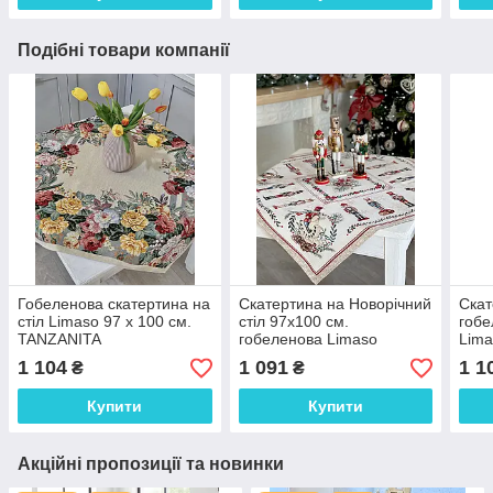
Подібні товари компанії
Гобеленова скатертина на
Скатертина на Новорічний
Скат
стіл Limaso 97 х 100 см.
стіл 97х100 см.
гобе
TANZANITA
гобеленова Limaso
Lima
CASCANUECES
1 104
1 091
1 1
₴
₴
Купити
Купити
Акційні пропозиції та новинки