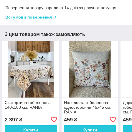
Повернення товару впродовж 14 днів за рахунок покупця
Всі умови повернення
З цим товаром також замовляють
Скатертина гобеленова
Наволочка гобеленова
Дорі
140х180 см. RANIA
одностороння 45х45 см.
гобе
RANIA
см. 
2 397
459
459
₴
₴
Купити
Купити