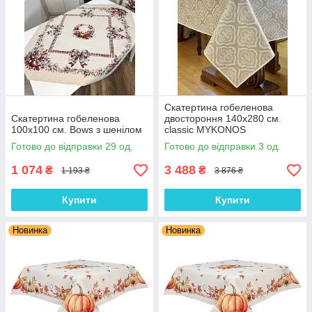
Скатертина гобеленова
Скатертина гобеленова
двостороння 140х280 см.
100х100 см. Bows з шенілом
classic MYKONOS
Готово до відправки 29 од.
Готово до відправки 3 од.
1 074
3 488
₴
₴
1 193 ₴
3 876 ₴
Купити
Купити
Новинка
Новинка