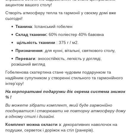
акцентом вашого столу!
Створіть атмосферу тепла та гармонії у своєму домі вже
сьогодні!
Тканина
: Іспанський гобелен
Склад тканини:
60% поліестер 40% бавовна
щільність тканини
: 375 г / м2.
Призначення
: для кухні, вітальні, святкового столу,
Переваги
: зносостійкість, легкість у догляді,
розкішний вигляд
Гобеленова скатертина стане чудовим подарунком та
надійним супутником у створенні стильного та гармонійного
інтер’єру!
На корпоративні подарунки діє окрема система знижок
% !
Ви можете зібрати комплект, який буде гармонійно
поєднуватися і створювати не повторну атмосферу дому
в одному стилі і дизайні.
Комплект можна скласти з
: декоративних наволочок на
подушки, серветок і доріжок на стіл (ранерів).