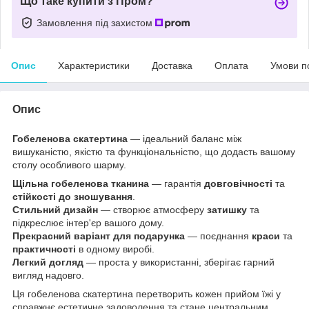
Що таке купити з Пром?
Замовлення під захистом
Опис
Характеристики
Доставка
Оплата
Умови п
Опис
Гобеленова скатертина
— ідеальний баланс між
вишуканістю, якістю та функціональністю, що додасть вашому
столу особливого шарму.
Щільна гобеленова тканина
— гарантія
довговічності
та
стійкості до зношування
.
Стильний дизайн
— створює атмосферу
затишку
та
підкреслює інтер'єр вашого дому.
Прекрасний варіант для подарунка
— поєднання
краси
та
практичності
в одному виробі.
Легкий догляд
— проста у використанні, зберігає гарний
вигляд надовго.
Ця гобеленова скатертина перетворить кожен прийом їжі у
справжнє естетичне задоволення та стане центральним