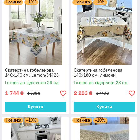
Новинка
–10%
Новинка
–10%
Скатертина гобеленова
Скатертина гобеленова
140х140 см. Lemon/34426
140х180 см. лимони
Готово до відправки 29 од.
Готово до відправки 28 од.
1 744
2 203
₴
₴
1 938 ₴
2 448 ₴
Купити
Купити
Новинка
–10%
Новинка
–10%