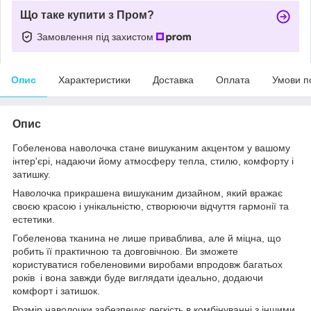
Що таке купити з Пром?
Замовлення під захистом
Опис
Характеристики
Доставка
Оплата
Умови п
Опис
Гобеленова наволочка стане вишуканим акцентом у вашому
інтер'єрі, надаючи йому атмосферу тепла, стилю, комфорту і
затишку.
Наволочка прикрашена вишуканим дизайном, який вражає
своєю красою і унікальністю, створюючи відчуття гармонії та
естетики.
Гобеленова тканина не лише приваблива, але й міцна, що
робить її практичною та довговічною. Ви зможете
користуватися гобеленовими виробами впродовж багатьох
років і вона завжди буде виглядати ідеально, додаючи
комфорт і затишок.
Розмір наволочки забезпечує легкість в комбінуванні з іншими