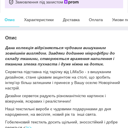
Замовлення під захистом
Опис
Характеристики
Доставка
Оплата
Умови п
Опис
Дана колекція відрізняється чудовим вишуканим
зовнішнім виглядом. Завдяки доданню мікрофібри до
складу тканини, створюється враження напилення і
тканина злегка пухнаста і дуже ніжна на дотик.
Серветка підставна під тарілку від LiMaSo - з вишуканим
дизайном, стане цікавим акцентом на столі, що зробить
інтер'єр більш затишним і принесе у Вашу оселю Новорічний
настрій.
Дизайни серветок радують різноманітністю картинок і
візерунків, яскравих і реалістичних!
Наші текстильні вироби є чудовими подарунками до дня
народження, на весілля, новий рік та інші свята.
Гобеленовий текстиль досить щільний, зносостійкий і добре
переться.<
/p>