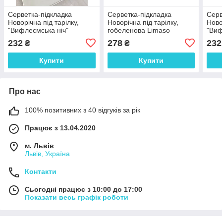
Серветка-підкладка
Серветка-підкладка
Серв
Новорічна під тарілку,
Новорічна під тарілку,
Ново
"Вифлеємська ніч"
гобеленова Limaso
"Виф
гобеленова Limaso
гобе
232
278
232
₴
₴
Купити
Купити
Про нас
100% позитивних з 40 відгуків за рік
Працює з 13.04.2020
м. Львів
Львів, Україна
Контакти
Сьогодні працює з 10:00 до 17:00
Показати весь графік роботи