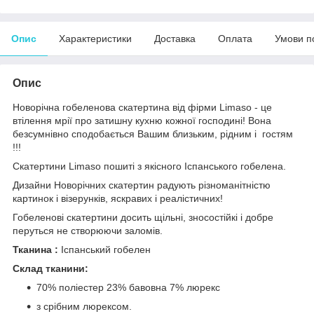
Опис
Характеристики
Доставка
Оплата
Умови п
Опис
Новорічна гобеленова скатертина від фірми Limaso - це
втілення мрії про затишну кухню кожної господині! Вона
безсумнівно сподобається Вашим близьким, рідним і гостям
!!!
Скатертини Limaso пошиті з якісного Іспанського гобелена.
Дизайни Новорічних скатертин радують різноманітністю
картинок і візерунків, яскравих і реалістичних!
Гобеленові скатертини досить щільні, зносостійкі і добре
перуться не створюючи заломів.
Тканина :
Іспанський гобелен
Склад тканини:
70% поліестер 23% бавовна 7% люрекс
з срібним люрексом.