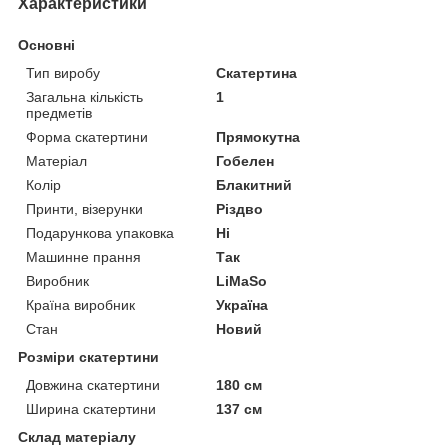
Характеристики
Основні
Тип виробу
Скатертина
Загальна кількість
1
предметів
Форма скатертини
Прямокутна
Матеріал
Гобелен
Колір
Блакитний
Принти, візерунки
Різдво
Подарункова упаковка
Ні
Машинне прання
Так
Виробник
LiMaSo
Країна виробник
Україна
Стан
Новий
Розміри скатертини
Довжина скатертини
180 см
Ширина скатертини
137 см
Склад матеріалу