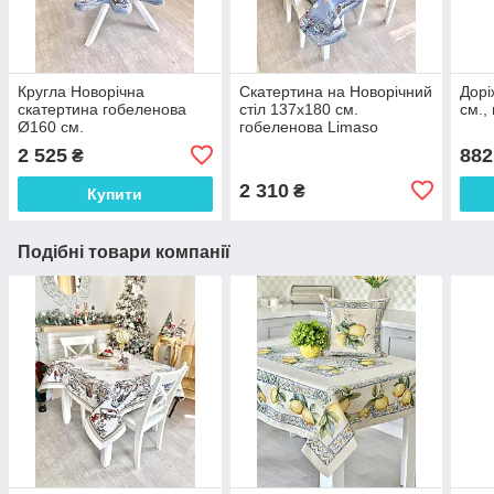
Кругла Новорічна
Скатертина на Новорічний
Дорі
скатертина гобеленова
стіл 137х180 см.
см.,
Ø160 см.
гобеленова Limaso
2 525
882
₴
2 310
₴
Купити
Подібні товари компанії