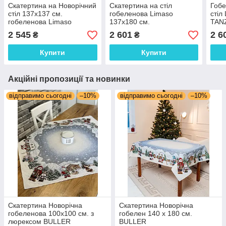
Скатертина на Новорічний
Скатертина на стіл
Гобе
стіл 137х137 см.
гобеленова Limaso
стіл
гобеленова Limaso
137х180 см.
TAN
2 545
2 601
2 6
₴
₴
Купити
Купити
Акційні пропозиції та новинки
відправимо сьогодні
–10%
відправимо сьогодні
–10%
Скатертина Новорічна
Скатертина Новорічна
гобеленова 100х100 см. з
гобелен 140 х 180 см.
люрексом BULLER
BULLER