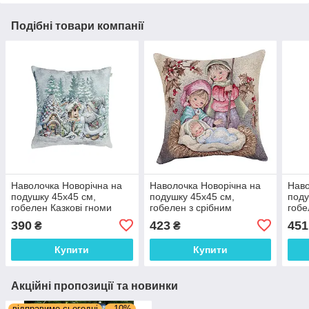
Подібні товари компанії
Наволочка Новорічна на
Наволочка Новорічна на
Наво
подушку 45х45 см,
подушку 45х45 см,
поду
гобелен Казкові гноми
гобелен з срібним
гобе
люрексом
390
423
451
₴
₴
Купити
Купити
Акційні пропозиції та новинки
відправимо сьогодні
–10%