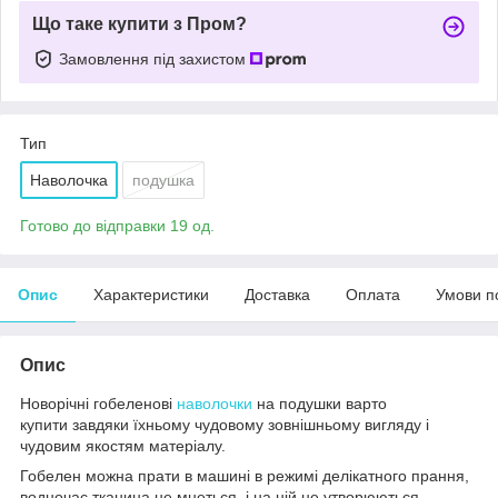
Що таке купити з Пром?
Замовлення під захистом
Тип
Наволочка
подушка
Готово до відправки 19 од.
Опис
Характеристики
Доставка
Оплата
Умови п
Опис
Новорічні гобеленові
наволочки
на подушки варто
купити завдяки їхньому чудовому зовнішньому вигляду і
чудовим якостям матеріалу.
Гобелен можна прати в машині в режимі делікатного прання,
водночас тканина не мнеться, і на ній не утворюються