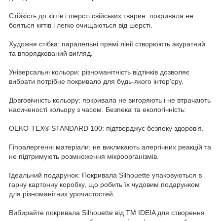
Стійкість до кігтів і шерсті свійських тварин: покривала не
бояться кігтів і легко очищаються від шерсті.
Художня стібка: паралельні прямі лінії створюють акуратний
та впорядкований вигляд.
Універсальні кольори: різноманітність відтінків дозволяє
вибрати потрібне покривало для будь-якого інтер'єру.
Довговічність кольору: покривала не вигоряють і не втрачають
насиченості кольору з часом. Безпека та екологічність:
OEKO-TEX® STANDARD 100: підтверджує безпеку здоров'я.
Гіпоалергенні матеріали: не викликають алергічних реакцій та
не підтримують розмноження мікроорганізмів.
Ідеальний подарунок: Покривала Silhouette упаковуються в
гарну картонну коробку, що робить їх чудовим подарунком
для різноманітних урочистостей.
Вибирайте покривала Silhouette від ТМ IDEIA для створення