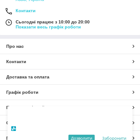
Контакти
Сьогодні працює з 10:00 до 20:00
Показати весь графік роботи
Про нас
Контакти
Доставка та оплата
Графік роботи
Повна версія сайту
×
Дозвольте сайту відправляти вам сповіщення
на робочий стіл.
Сайт створено на маркетплейсі
Prom.ua
Powered by SendPulse
Дозволити
Заборонити
Політика конфіденційності