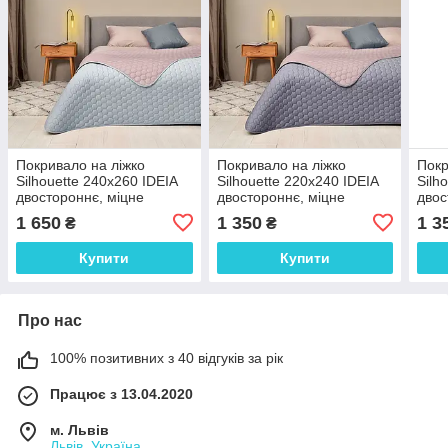
Покривало на ліжко
Покривало на ліжко
Покр
Silhouette 240x260 IDEIA
Silhouette 220x240 IDEIA
Silh
двостороннє, міцне
двостороннє, міцне
двос
стьобання тканини,
стьобання тканини,
стьо
1 650
1 350
1 3
₴
₴
антиалергенне волоконо
антиалергенне волоконо
анти
Купити
Купити
Про нас
100% позитивних з 40 відгуків за рік
Працює з 13.04.2020
м. Львів
Львів, Україна