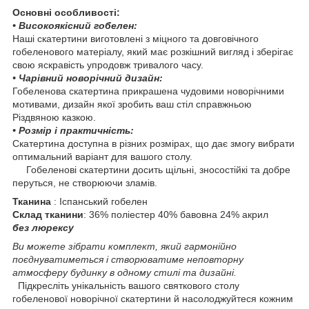
Основні особливості:
• Високоякісний гобелен:
Наші скатертини виготовлені з міцного та довговічного
гобеленового матеріалу, який має розкішний вигляд і зберігає
свою яскравість упродовж тривалого часу.
• Чарівний новорічний дизайн:
Гобеленова скатертина прикрашена чудовими новорічними
мотивами, дизайн якої зробить ваш стіл справжньою
Різдвяною казкою.
• Розмір і практичність:
Скатертина доступна в різних розмірах, що дає змогу вибрати
оптимальний варіант для вашого столу.
Гобеленові скатертини досить щільні, зносостійкі та добре
перуться, не створюючи зламів.
Тканина
: Іспанський гобелен
Склад тканини
: 36% поліестер 40% бавовна 24% акрил
без люрекcу
Ви можете зібрати комплект, який гармонійно
поєднуватиметься і створюватиме неповторну
атмосферу будинку в одному стилі та дизайні.
Підкресліть унікальність вашого святкового столу
гобеленової новорічної скатертини й насолоджуйтеся кожним