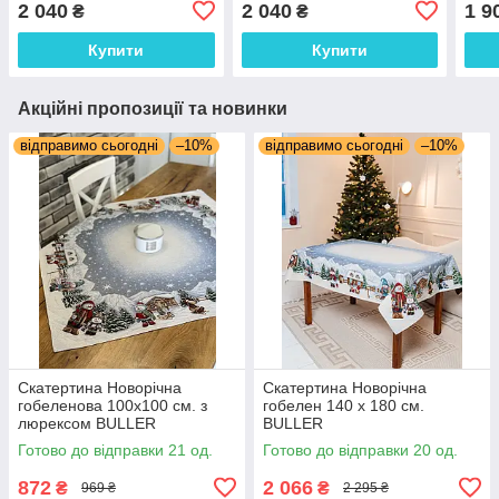
2 040
2 040
1 9
₴
₴
Купити
Купити
Акційні пропозиції та новинки
відправимо сьогодні
–10%
відправимо сьогодні
–10%
Скатертина Новорічна
Скатертина Новорічна
гобеленова 100х100 см. з
гобелен 140 х 180 см.
люрексом BULLER
BULLER
Готово до відправки 21 од.
Готово до відправки 20 од.
872
2 066
₴
₴
969 ₴
2 295 ₴