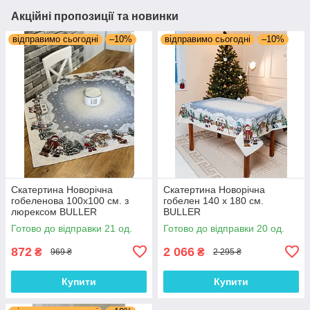
Акційні пропозиції та новинки
відправимо сьогодні
–10%
відправимо сьогодні
–10%
Скатертина Новорічна
Скатертина Новорічна
гобеленова 100х100 см. з
гобелен 140 х 180 см.
люрексом BULLER
BULLER
Готово до відправки 21 од.
Готово до відправки 20 од.
872
2 066
₴
₴
969 ₴
2 295 ₴
Купити
Купити