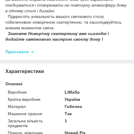
поєднуватися і створювати не повторну атмосферу дому
в одному стилі і дизайні.
Підкресліть унікальність вашого святкового столу
гобеленовою новорічною скатертиною, та насолоджуйтесь
кожним моментом свята .
Замовте Новорічну скатертину вже сьогодні і
додайте святкового настрою своєму дому !
Приховати
Характеристики
Основні
Виробник
LiMaSo
Країна виробник
Україна
Матеріал
Гобелен
Машинне прання
Так
Загальна кількість
1
предметів
Принти, візерунки
Новий Рік