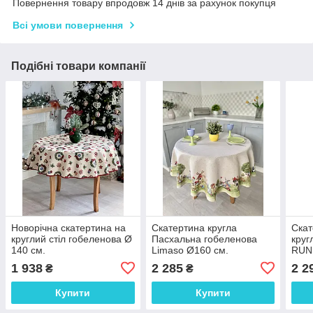
Повернення товару впродовж 14 днів за рахунок покупця
Всі умови повернення
Подібні товари компанії
Новорічна скатертина на
Скатертина кругла
Скат
круглий стіл гобеленова Ø
Пасхальна гобеленова
круг
140 см.
Limaso Ø160 см.
RUN
1 938
2 285
2 2
₴
₴
Купити
Купити