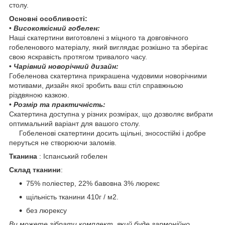
столу.
Основні особливості:
•
Високоякісний гобелен:
Наші скатертини виготовлені з міцного та довговічного
гобеленового матеріалу, який виглядає розкішно та зберігає
свою яскравість протягом тривалого часу.
•
Чарівний новорічний дизайн:
Гобеленова скатертина прикрашена чудовими новорічними
мотивами, дизайн якої зробить ваш стіл справжньою
різдвяною казкою.
•
Розмір та практичність:
Скатертина доступна у різних розмірах, що дозволяє вибрати
оптимальний варіант для вашого столу.
Гобеленові скатертини досить щільні, зносостійкі і добре
перуться не створюючи заломів.
Тканина
: Іспанський гобелен
Склад тканини
:
75% поліестер, 22% бавовна 3% люрекс
щільність тканини 410г / м2.
без люрексу
Ви можете зібрати комплект, який буде гармонійно