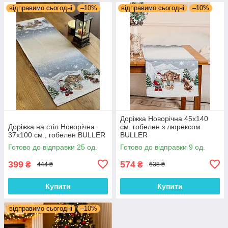
відправимо сьогодні
–10%
відправимо сьогодні
–10%
Доріжка Новорічна 45x140
Доріжка на стіл Новорічна
см. гобелен з люрексом
37x100 см., гобелен BULLER
BULLER
Готово до відправки 25 од.
Готово до відправки 9 од.
399
574
₴
₴
444 ₴
638 ₴
Купити
Купити
відправимо сьогодні
–10%