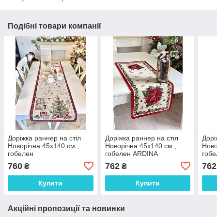
Подібні товари компанії
Доріжка раннер на стіл
Доріжка раннер на стіл
Дорі
Новорічна 45x140 см.,
Новорічна 45х140 см.,
Ново
гобелен
гобелен ARDINA
гоб
760
762
762
₴
₴
Купити
Купити
Акційні пропозиції та новинки