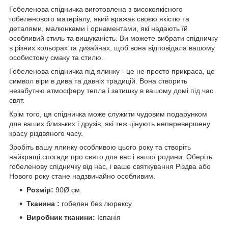
Гобеленова спідничка виготовлена з високоякісного
гобеленового матеріалу, який вражає своєю якістю та
деталями, малюнками і орнаментами, які надають їй
особливий стиль та вишуканість. Ви можете вибрати спідничку
в різних кольорах та дизайнах, щоб вона відповідала вашому
особистому смаку та стилю.
Гобеленова спідничка під ялинку - це не просто прикраса, це
символ віри в дива та давніх традицій. Вона створить
незабутню атмосферу тепла і затишку в вашому домі під час
свят.
Крім того, ця спідничка може служити чудовим подарунком
для ваших близьких і друзів, які теж цінують неперевершену
красу різдвяного часу.
Зробіть вашу ялинку особливою цього року та створіть
найкращі спогади про свято для вас і вашої родини. Оберіть
гобеленову спідничку від нас, і ваше святкування Різдва або
Нового року стане надзвичайно особливим.
Розмір:
90Ø см.
Тканина :
гобелен без люрексу
Виробник тканини:
Іспанія