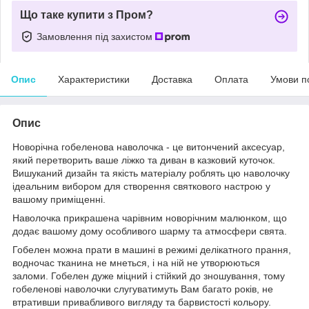
Що таке купити з Пром?
Замовлення під захистом
Опис
Характеристики
Доставка
Оплата
Умови п
Опис
Новорічна гобеленова наволочка - це витончений аксесуар,
який перетворить ваше ліжко та диван в казковий куточок.
Вишуканий дизайн та якість матеріалу роблять цю наволочку
ідеальним вибором для створення святкового настрою у
вашому приміщенні.
Наволочка прикрашена чарівним новорічним малюнком, що
додає вашому дому особливого шарму та атмосфери свята.
Гобелен можна прати в машині в режимі делікатного прання,
водночас тканина не мнеться, і на ній не утворюються
заломи. Гобелен дуже міцний і стійкий до зношування, тому
гобеленові наволочки слугуватимуть Вам багато років, не
втративши привабливого вигляду та барвистості кольору.