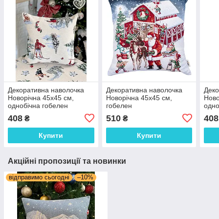
Декоративна наволочка
Декоративна наволочка
Деко
Новорічна 45х45 см,
Новорічна 45х45 см,
Ново
однобічна гобелен
гобелен
одно
408
510
408
₴
₴
Купити
Купити
Акційні пропозиції та новинки
відправимо сьогодні
–10%