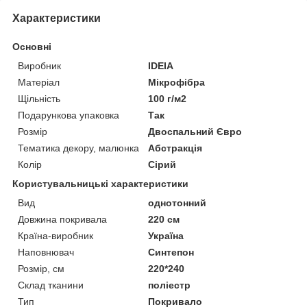
Характеристики
Основні
Виробник
IDEIA
Матеріал
Мікрофібра
Щільність
100 г/м2
Подарункова упаковка
Так
Розмір
Двоспальний Євро
Тематика декору, малюнка
Абстракція
Колір
Сірий
Користувальницькі характеристики
Вид
однотонний
Довжина покривала
220 см
Країна-виробник
Україна
Наповнювач
Синтепон
Розмір, см
220*240
Склад тканини
поліестр
Тип
Покривало