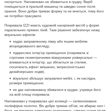
скочується. Наповнювач не збивається в грудку. Виріб
поміщається в пральній машинці та швидко сохне після
прання. Воно добре тримає форму та не мнеться, тому його
не потрібно прасувати.
Покривала IZZI мають художній наскрізний вистіб у формі
паралельних прямих ліній. Таке рішення забезпечує низку
візуальних ефектів:
надає заправленому ліжку або іншим меблям
впорядкованого вигляду;
підкреслює інтер'єр приміщення (покривала зі
строгими геометричними візерунками універсальні —
вливаються в інтер'єр, що збігається за стилем,
посилюють ефект змішаних, імпресіоністських
дизайнерських ходів);
візуально збільшує заправлені меблі, і, як наслідок,
розміри приміщення;
не дає наповнювачу збиватися в грудки, утримує його
на всій площі покривала.
Наповнювач у покривалах цієї колекції — силіконізоване
поліефірне полотно. Він добре тримає об'єм, не вбирає пил і
бруд, не викликає алергічних подразнень, швидко сохне після