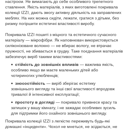
настроєм. Не вимагають до себе особливого трепетного
ставлення. Якість матеріалів, з яких виготовлені покривала
колекції IZZI, дають змогу активну діяльність на заправлених
меблях. На них можна сидіти, лежати, гратися з дітьми, без
ризику погіршити естетичні властивості виробу.
Покривала IZZI пошиті з міцного та естетичного сучасного
матеріалу — мікрофібри. Як наповнювач використовується
силіконізоване волокно — не вбирає вологу, не втрачає
пружності, не збивається в грудку. Таке поєднання матеріалів
забезпечує виріб такими властивостями:
стійкість до зовнішніх впливів
— важлива якість,
особливо якщо ви маєте маленьких дітей або
чотириногих улюбленців;
зносостійкість
— виріб зберігає естетику
зовнішнього вигляду та інші свої властивості впродовж
тривалої й інтенсивної експлуатації;
простоту в догляді
— покривало привнесе красу та
затишок у вашу кімнату, і не зажадає особливих зусиль
для підтримки його охайного зовнішнього вигляду.
Покривала колекції IZZI з легкістю переживуть будь-які
домашні «інциденти». Чохол не мнеться, не зсідається, не