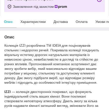
Замовлення під захистом
Опис
Характеристики
Доставка
Оплата
Умови п
Опис
Колекція IZZI розроблена ТМ IDEIA для поціновувачів
стильних і недорогих речей. Покривала колекції поєднують
візуальну естетику дорогих натуральних матеріалів із
невисокою ціною, невибагливістю в догляді та стійкістю до
різних впливів. Пропонований компанією асортимент дає
змогу зробити вибір, який максимально відповідає вашим
потребам у міцному, стильному та доступному елементі
декору. Дає змогу підібрати виріб, що відповідає розміру
меблів і підходить до особливостей інтер'єру приміщення.
IZZI
— колекція двосторонніх покривал, що формують
індивідуальний стиль ваших кімнат. Вони покликані
створювати неповторну атмосферу. Дають змогу за кілька
рухів надавати кімнаті затишний вигляд, змінювати його за