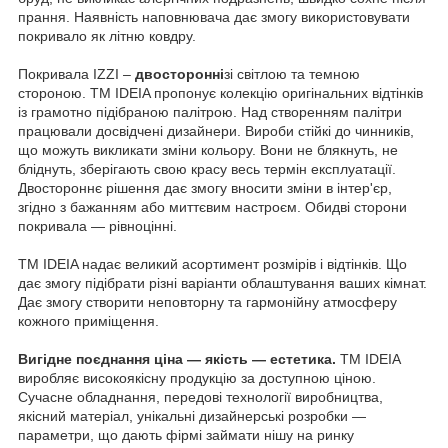
прання. Наявність наповнювача дає змогу використовувати
покривало як літню ковдру.
Покривала IZZI –
двосторонні
зі світлою та темною
стороною. ТМ IDEIA пропонує колекцію оригінальних відтінків
із грамотно підібраною палітрою. Над створенням палітри
працювали досвідчені дизайнери. Вироби стійкі до чинників,
що можуть викликати зміни кольору. Вони не блякнуть, не
бліднуть, зберігають свою красу весь термін експлуатації.
Двостороннє рішення дає змогу вносити зміни в інтер'єр,
згідно з бажанням або миттєвим настроєм. Обидві сторони
покривала — рівноцінні.
ТМ IDEIA надає великий асортимент розмірів і відтінків. Що
дає змогу підібрати різні варіанти облаштування ваших кімнат.
Дає змогу створити неповторну та гармонійну атмосферу
кожного приміщення.
Вигідне поєднання ціна — якість — естетика.
ТМ IDEIA
виробляє високоякісну продукцію за доступною ціною.
Сучасне обладнання, передові технології виробництва,
якісний матеріал, унікальні дизайнерські розробки —
параметри, що дають фірмі займати нішу на ринку