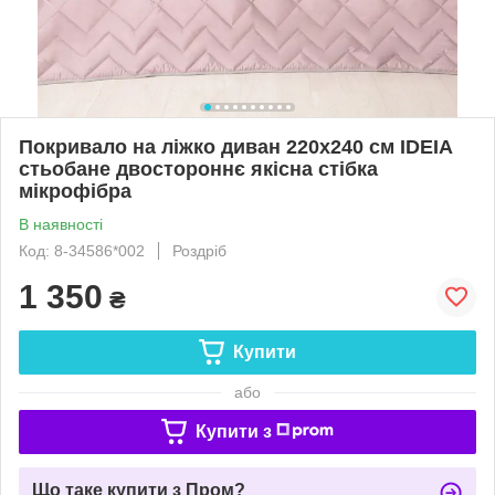
Покривало на ліжко диван 220х240 см IDEIA
стьобане двостороннє якісна стібка
мікрофібра
В наявності
Код: 8-34586*002
Роздріб
1 350
₴
Купити
або
Купити з
Що таке купити з Пром?