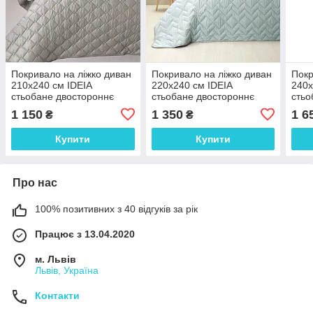
Покривало на ліжко диван
Покривало на ліжко диван
Покр
210х240 см IDEIA
220х240 см IDEIA
240х
стьобане двостороннє
стьобане двостороннє
стьо
якісна стібка мікрофібра
якісна стібка мікрофібра
якіс
1 150
1 350
1 6
₴
₴
Купити
Купити
Про нас
100% позитивних з 40 відгуків за рік
Працює з 13.04.2020
м. Львів
Львів, Україна
Контакти