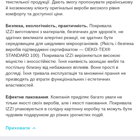
текстильної продукції. Дають змогу пропонувати українському
й іноземному клієнту оригінальні вироби високого рівня
комфорту та доступної ціни.
Безпека, екологічність, практичність.
Покривала
IZZI виготовлені з матеріалів, безпечних для здоров'я, не
здатних викликати алергічні реакції, не здатних бути
середовищем для шкідливих мікроорганізмів. (Якість і безпека
виробів підтверджені сертифікатом — OEKO-TEX®
STANDARD 100). Покривала IZZI вирізняються високою
міцністю і зносостійкістю. Їхня наявність захищає меблі та
постільну білизну від небажаних впливів. Вони прості в
догляді. Їхня тривала експлуатація та множинні прання не
призводять до втрати функціональних і естетичних
властивостей.
Ефектне паковання
. Компанія приділяє багато уваги не
тільки якості своїх виробів, але і якості паковання. Покривала
IZZI упаковуються в солідну картонну коробку та можуть бути
чудовим подарунком до різних урочистих подій.
Приховати