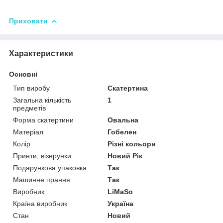
Приховати
Характеристики
Основні
Тип виробу
Скатертина
Загальна кількість
1
предметів
Форма скатертини
Овальна
Матеріал
Гобелен
Колір
Різні кольори
Принти, візерунки
Новий Рік
Подарункова упаковка
Так
Машинне прання
Так
Виробник
LiMaSo
Країна виробник
Україна
Стан
Новий