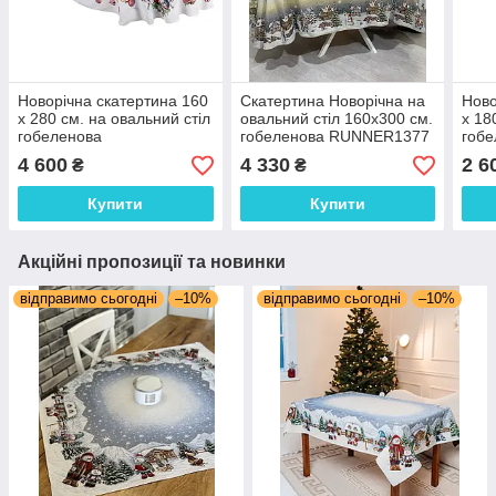
Новорічна скатертина 160
Скатертина Новорічна на
Ново
х 280 см. на овальний стіл
овальний стіл 160х300 см.
х 18
гобеленова
гобеленова RUNNER1377
гоб
4 600
4 330
2 6
₴
₴
Купити
Купити
Акційні пропозиції та новинки
відправимо сьогодні
–10%
відправимо сьогодні
–10%