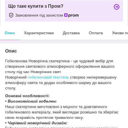
Що таке купити з Пром?
Замовлення під захистом
Опис
Характеристики
Доставка
Оплата
Умови п
Опис
Гобеленова Новорічна скатертина - це чудовий вибір для
створення святкового атмосферного оформлення вашого
столу під час Новорічних свят.
Новорічний
гобеленовий текстиль
створює неперевершену
атмосферу свята та додає особливого шарму до вашого
столу.
Основні особливості:
•
Високоякісний гобелен:
Наші скатертини виготовлені з міцного та довговічного
гобеленового матеріалу, який виглядає розкішно та зберігає
свою яскравість протягом тривалого часу.
•
Чарівний новорічний дизайн: