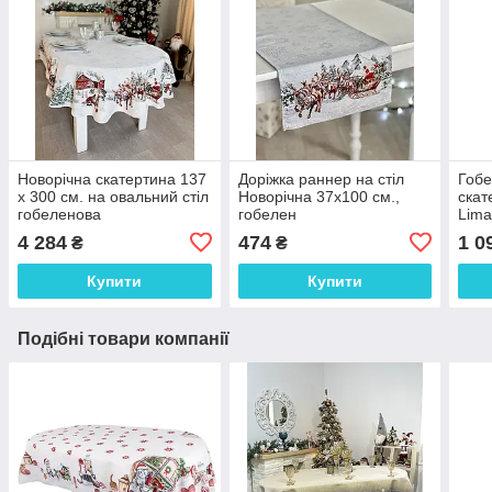
Новорічна скатертина 137
Доріжка раннер на стіл
Гобе
х 300 см. на овальний стіл
Новорічна 37x100 см.,
скат
гобеленова
гобелен
Lima
4 284
474
1 0
₴
₴
Купити
Купити
Подібні товари компанії