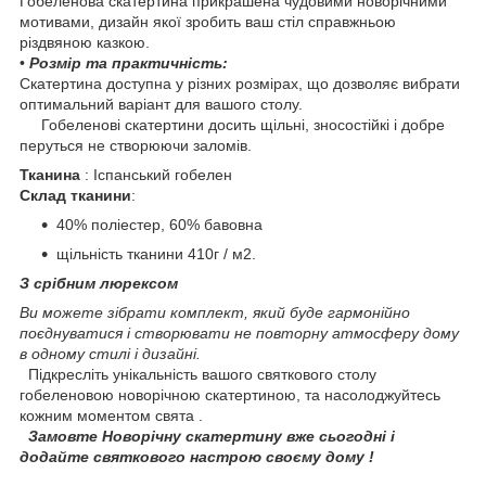
Гобеленова скатертина прикрашена чудовими новорічними
мотивами, дизайн якої зробить ваш стіл справжньою
різдвяною казкою.
•
Розмір та практичність:
Скатертина доступна у різних розмірах, що дозволяє вибрати
оптимальний варіант для вашого столу.
Гобеленові скатертини досить щільні, зносостійкі і добре
перуться не створюючи заломів.
Тканина
: Іспанський гобелен
Склад тканини
:
40% поліестер, 60% бавовна
щільність тканини 410г / м2.
З срібним люрексом
Ви можете зібрати комплект, який буде гармонійно
поєднуватися і створювати не повторну атмосферу дому
в одному стилі і дизайні.
Підкресліть унікальність вашого святкового столу
гобеленовою новорічною скатертиною, та насолоджуйтесь
кожним моментом свята .
Замовте Новорічну скатертину вже сьогодні і
додайте святкового настрою своєму дому !