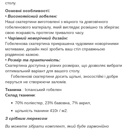
столу.
Основні особливості:
•
Високоякісний гобелен:
Наші скатертини виготовлені з міцного та довговічного
гобеленового матеріалу, який виглядає розкішно та зберігає
свою яскравість протягом тривалого часу.
•
Чарівний новорічний дизайн:
Гобеленова скатертина прикрашена чудовими новорічними
мотивами, дизайн якої зробить ваш стіл справжньою
різдвяною казкою.
•
Розмір та практичність:
Скатертина доступна у різних розмірах, що дозволяє вибрати
оптимальний варіант для вашого столу.
Гобеленові скатертини досить щільні, зносостійкі і добре
перуться не створюючи заломів.
Тканина
: Іспанський гобелен
Склад тканини
:
70% поліестер, 23% бавовна, 7% акрил,
щільність тканини 410г / м2.
З срібним люрексом
Ви можете зібрати комплект, який буде гармонійно