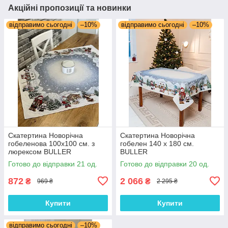
Акційні пропозиції та новинки
відправимо сьогодні
–10%
відправимо сьогодні
–10%
Скатертина Новорічна
Скатертина Новорічна
гобеленова 100х100 см. з
гобелен 140 х 180 см.
люрексом BULLER
BULLER
Готово до відправки 21 од.
Готово до відправки 20 од.
872
2 066
₴
₴
969 ₴
2 295 ₴
Купити
Купити
відправимо сьогодні
–10%