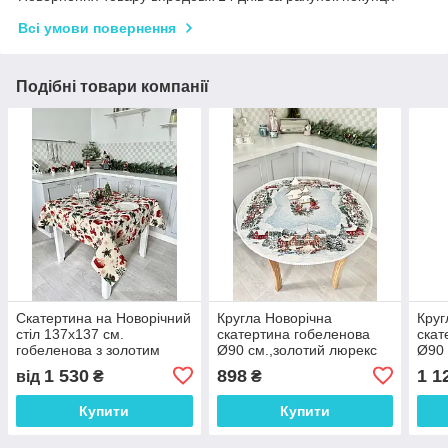
Всі умови повернення
Подібні товари компанії
Скатертина на Новорічний
Кругла Новорічна
Круг
стіл 137х137 см.
скатертина гобеленова
скат
гобеленова з золотим
Ø90 см.,золотий люрекс
Ø90 
люрексом
1 530
898
1 1
від
₴
₴
Купити
Купити