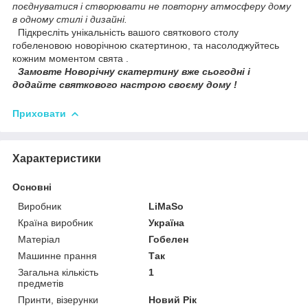
поєднуватися і створювати не повторну атмосферу дому
в одному стилі і дизайні.
Підкресліть унікальність вашого святкового столу
гобеленовою новорічною скатертиною, та насолоджуйтесь
кожним моментом свята .
Замовте Новорічну скатертину вже сьогодні і
додайте святкового настрою своєму дому !
Приховати
Характеристики
Основні
Виробник
LiMaSo
Країна виробник
Україна
Матеріал
Гобелен
Машинне прання
Так
Загальна кількість
1
предметів
Принти, візерунки
Новий Рік