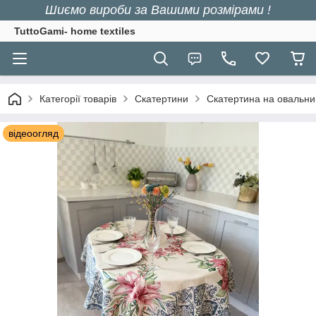
Шиємо вироби за Вашими розмірами !
TuttoGami- home textiles
Категорії товарів
Скатертини
Скатертина на овальни
відеоогляд