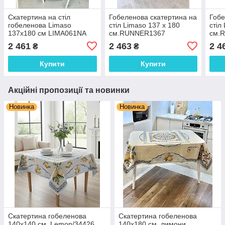
Скатертина на стіл
Гобеленова скатертина на
Гобе
гобеленова Limaso
стіл Limaso 137 х 180
стіл
137х180 см LIMA061NA
см.RUNNER1367
см.
2 461
2 463
2 4
₴
₴
Купити
Купити
Акційні пропозиції та новинки
Новинка
Новинка
Скатертина гобеленова
Скатертина гобеленова
140х140 см. Lemon/34426
140х180 см. лимони