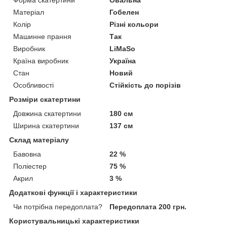
Матеріал
Гобелен
Колір
Різні кольори
Машинне прання
Так
Виробник
LiMaSo
Країна виробник
Україна
Стан
Новий
Особливості
Стійкість до порізів
Розміри скатертини
Довжина скатертини
180 см
Ширина скатертини
137 см
Склад матеріалу
Бавовна
22 %
Поліестер
75 %
Акрил
3 %
Додаткові функції і характеристики
Чи потрібна передоплата?
Передоплата 200 грн.
Користувальницькі характеристики