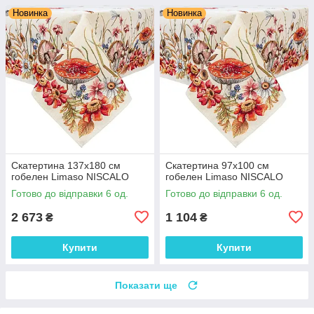
Новинка
Новинка
Скатертина 137х180 см
Скатертина 97х100 см
гобелен Limaso NISCALO
гобелен Limaso NISCALO
Готово до відправки 6 од.
Готово до відправки 6 од.
2 673
1 104
₴
₴
Купити
Купити
Показати ще