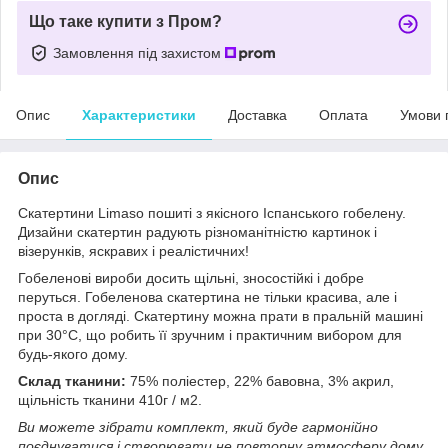
Що таке купити з Пром?
Замовлення під захистом
Опис
Характеристики
Доставка
Оплата
Умови 
Опис
Скатертини Limaso пошиті з якісного Іспанського гобелену.
Дизайни скатертин радують різноманітністю картинок і
візерунків, яскравих і реалістичних!
Гобеленові вироби досить щільні, зносостійкі і добре
перуться. Гобеленова скатертина не тільки красива, але і
проста в догляді. Скатертину можна прати в пральній машині
при 30°C, що робить її зручним і практичним вибором для
будь-якого дому.
Склад тканини:
75% поліестер, 22% бавовна, 3% акрил,
щільність тканини 410г / м2.
Ви можете зібрати комплект, який буде гармонійно
поєднуватися і створювати не повторну атмосферу дому