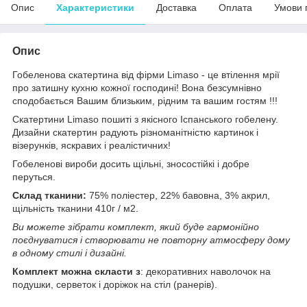
Опис
Характеристики
Доставка
Оплата
Умови 
Опис
Гобеленова скатертина від фірми Limaso - це втілення мрії
про затишну кухню кожної господині! Вона безсумнівно
сподобається Вашим близьким, рідним та вашим гостям !!!
Скатертини Limaso пошиті з якісного Іспанського гобелену.
Дизайни скатертин радують різноманітністю картинок і
візерунків, яскравих і реалістичних!
Гобеленові вироби досить щільні, зносостійкі і добре
перуться.
Склад тканини:
75% поліестер, 22% бавовна, 3% акрил,
щільність тканини 410г / м2.
Ви можете зібрати комплект, який буде гармонійно
поєднуватися і створювати не повторну атмосферу дому
в одному стилі і дизайні.
Комплект можна скласти з
: декоративних наволочок на
подушки, серветок і доріжок на стіл (ранерів).