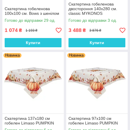
Скатертина гобеленова
Скатертина гобеленова
двостороння 140х280 см.
100х100 см. Bows з шенілом
classic MYKONOS
Готово до відправки 29 од.
Готово до відправки 3 од.
1 074
3 488
₴
₴
1 193 ₴
3 876 ₴
Купити
Купити
Новинка
Новинка
Скатертина 137х180 см
Скатертина 97х100 см
гобелен Limaso PUMPKIN
гобелен Limaso PUMPKIN