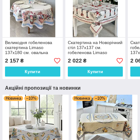
Великодня гобеленова
Скатертина на Новорічний
Скат
скатертина Limaso
стіл 137х137 см.
гобе
137х180 см. овальна
гобеленова Limaso
137х
CASCANUECES
2 157
2 022
2 0
₴
₴
Купити
Купити
Акційні пропозиції та новинки
Новинка
–10%
Новинка
–10%