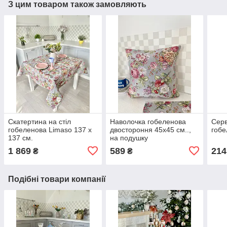
З цим товаром також замовляють
Скатертина на стіл
Наволочка гобеленова
Серв
гобеленова Limaso 137 х
двостороння 45х45 см..,
гобе
137 см.
на подушку
1 869
589
214
₴
₴
Подібні товари компанії