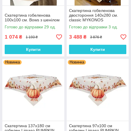
Скатертина гобеленова
Скатертина гобеленова
двостороння 140х280 см.
100х100 см. Bows з шенілом
classic MYKONOS
Готово до відправки 29 од.
Готово до відправки 3 од.
1 074
3 488
₴
₴
1 193 ₴
3 876 ₴
Купити
Купити
Новинка
Новинка
Скатертина 137х180 см
Скатертина 97х100 см
гобелен Limaso PUMPKIN
гобелен Limaso PUMPKIN