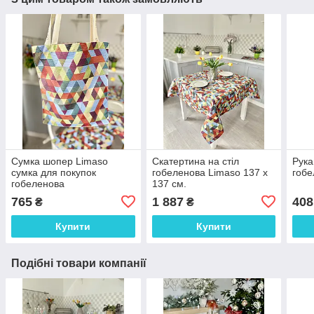
Сумка шопер Limaso
Скатертина на стіл
Рука
сумка для покупок
гобеленова Limaso 137 х
гобе
гобеленова
137 см.
765
1 887
408
₴
₴
Купити
Купити
Подібні товари компанії