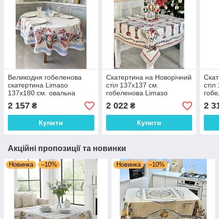
Великодня гобеленова
Скатертина на Новорічний
Скат
скатертина Limaso
стіл 137х137 см.
стіл
137х180 см. овальна
гобеленова Limaso
гобе
CASCANUECES
2 157
2 022
2 3
₴
₴
Купити
Купити
Акційні пропозиції та новинки
Новинка
–10%
Новинка
–10%