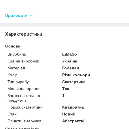
Приховати
Характеристики
Основні
Виробник
LiMaSo
Країна виробник
Україна
Матеріал
Гобелен
Колір
Різні кольори
Тип виробу
Скатертина
Машинне прання
Так
Загальна кількість
1
предметів
Форма скатертини
Квадратна
Стан
Новий
Принти, візерунки
Абстрактні
Склад матеріалу