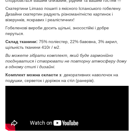
сподобається Вашим близьким, рідним та вашим гостям !!!
Скатертини Limaso пошиті з якісного Іспанського гобелену.
Дизайни скатертин радують різноманітністю картинок і
візерунків, яскравих і реалістичних!
Гобеленові вироби досить щільні, зносостійкі і добре
перуться.
Склад тканини:
75% поліестер, 22% бавовна, 3% акрил,
щільність тканини 410г / м2.
Ви можете зібрати комплект, який буде гармонійно
поєднуватися і створювати не повторну атмосферу дому
в одному стилі і дизайні.
Комплект можна скласти з
: декоративних наволочок на
подушки, серветок і доріжок на стіл (ранерів).