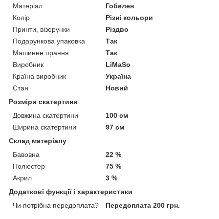
Матеріал
Гобелен
Колір
Різні кольори
Принти, візерунки
Різдво
Подарункова упаковка
Так
Машинне прання
Так
Виробник
LiMaSo
Країна виробник
Україна
Стан
Новий
Розміри скатертини
Довжина скатертини
100 см
Ширина скатертини
97 см
Склад матеріалу
Бавовна
22 %
Поліестер
75 %
Акрил
3 %
Додаткові функції і характеристики
Чи потрібна передоплата?
Передоплата 200 грн.