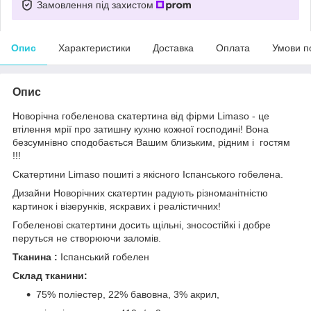
Замовлення під захистом
Опис
Характеристики
Доставка
Оплата
Умови п
Опис
Новорічна гобеленова скатертина від фірми Limaso - це
втілення мрії про затишну кухню кожної господині! Вона
безсумнівно сподобається Вашим близьким, рідним і гостям
!!!
Скатертини Limaso пошиті з якісного Іспанського гобелена.
Дизайни Новорічних скатертин радують різноманітністю
картинок і візерунків, яскравих і реалістичних!
Гобеленові скатертини досить щільні, зносостійкі і добре
перуться не створюючи заломів.
Тканина :
Іспанський гобелен
Склад тканини:
75% поліестер, 22% бавовна, 3% акрил,