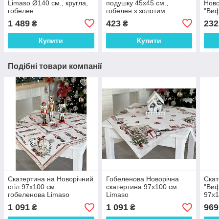
Limaso Ø140 см., кругла,
подушку 45х45 см.,
Ново
гобелен
гобелен з золотим
"Виф
люрексом "Вифлеємська
гобе
1 489
423
232
₴
₴
ніч"
Купити
Купити
Подібні товари компанії
Скатертина на Новорічний
Гобеленова Новорічна
Скат
стіл 97х100 см.
скатертина 97х100 см.
"Виф
гобеленова Limaso
Limaso
97х1
CASCANUECES
золо
1 091
1 091
969
₴
₴