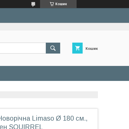
Кошик
Кошик
оворічна Limaso Ø 180 см.,
елен SQUIRREL