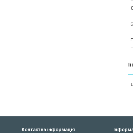
Б
П
І
Ц
Контактна інформація
Інформа