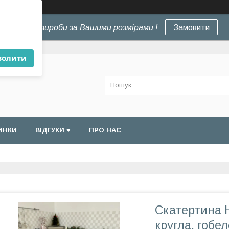
×
Шиємо вироби за Вашими розмірами !
Замовити
волити
ИНКИ
ВІДГУКИ ♥
ПРО НАС
Скатертина Н
кругла, гоб