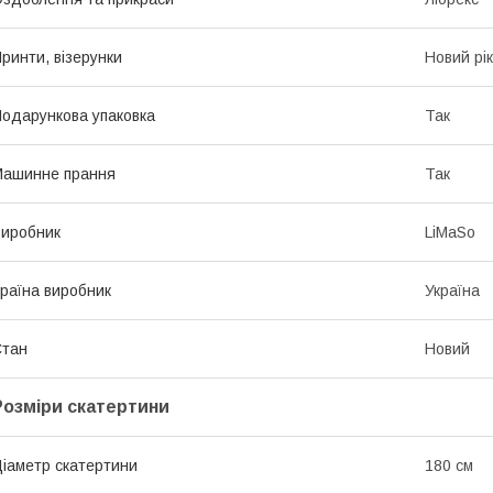
ринти, візерунки
Новий рік
одарункова упаковка
Так
Машинне прання
Так
иробник
LiMaSo
раїна виробник
Україна
Стан
Новий
Розміри скатертини
іаметр скатертини
180 см