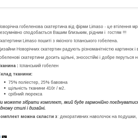
оворічна гобеленова скатертина від фірми Limaso - це втілення мр
езсумнівно сподобається Вашим близьким, рідним і гостям !!!
катертини Limaso пошиті з якісного Іспанського гобелена.
изайни Новорічних скатертин радують різноманітністю картинок і ві
обеленові скатертини досить щільні, зносостійкі і добре перуться 
канина :
Іспанський гобелен
Склад тканини:
75% поліестер, 25% бавовна
щільність тканини 410г / м2.
срібний люрекса
и можете зібрати комплект, який буде гармонійно поєднуватис
дному стилі і дизайні.
Комплект можна скласти з
: декоративних наволочок на подушки, с