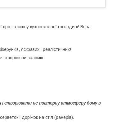
ії про затишну кухню кожної господині! Вона
зерунків, яскравих і реалістичних!
не створюючи заломів.
я і створювати не повторну атмосферу дому в
ерветок і доріжок на стіл (ранерів).