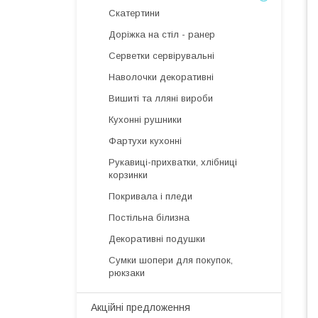
Скатертини
Доріжка на стіл - ранер
Серветки сервірувальні
Наволочки декоративні
Вишиті та лляні вироби
Кухонні рушники
Фартухи кухонні
Рукавиці-прихватки, хлібниці
корзинки
Покривала і пледи
Постільна білизна
Декоративні подушки
Сумки шопери для покупок,
рюкзаки
Акційні предложення