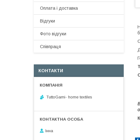
Оплата і доставка
Відгуки
Н
б
Фото відгуки
С
Співпраця
Д
Г
Т
КОНТАКТИ
TuttoGami- home textiles
В
о
Інна