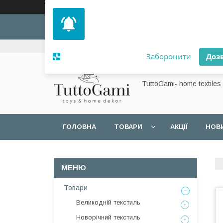
Дозвольте сайту відправляти вам
сповіщення на робочий стіл.
+380 (99) 257-37-68
Заборонити
Доз
Powered by SendPulse
TuttoGami- home textiles
ГОЛОВНА
ТОВАРИ
АКЦІЇ
НОВ
Товари
Великодній текстиль
Новорічний текстиль