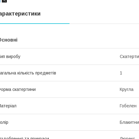
арактеристики
Основні
ип виробу
Скатерт
агальна кількість предметів
1
орма скатертини
Кругла
атеріал
Гобелен
олір
Блакитн
здоблення та прикраси
Люрекс