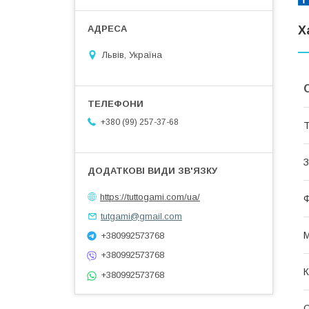
Х
Львів, Україна
+380 (99) 257-37-68
Т
З
https://tuttogami.com/ua/
Ф
tutgami@gmail.com
М
+380992573768
+380992573768
К
+380992573768
О