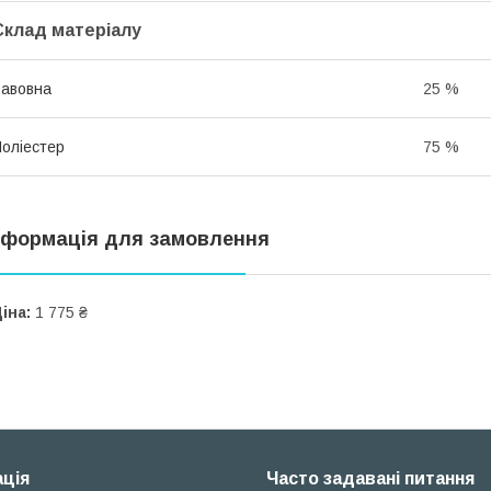
Склад матеріалу
авовна
25 %
оліестер
75 %
нформація для замовлення
іна:
1 775 ₴
ція
Часто задавані питання