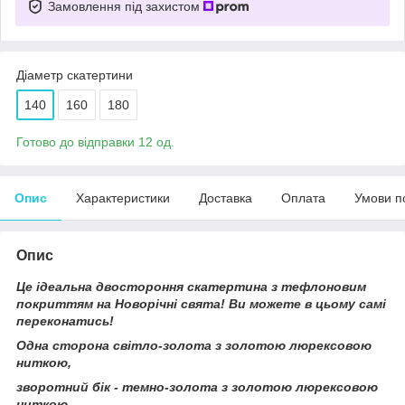
Замовлення під захистом
Діаметр скатертини
140
160
180
Готово до відправки 12 од.
Опис
Характеристики
Доставка
Оплата
Умови п
Опис
Це ідеальна двостороння скатертина з тефлоновим
покриттям на Новорічні свята! Ви можете в цьому самі
переконатись!
Одна сторона світло-золота з золотою люрексовою
ниткою,
зворотний бік - темно-золота з золотою люрексовою
ниткою