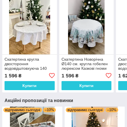
Скатертина кругла
Скатертина Новорічна
Скат
двостороння
Ø140 см. кругла гобелен
двос
водовідштовхуюча 140
люрексом Казкові гноми
водо
см., Новорічна
140х
1 596
1 596
1 6
₴
₴
люр
Купити
Купити
Акційні пропозиції та новинки
відправимо сьогодні
–10%
відправимо сьогодні
–10%