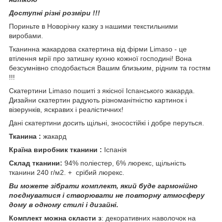
Доступні різні розміри !!!
Пориньте в Новорічну казку з нашими текстильними
виробами.
Тканинна жакардова скатертина від фірми Limaso - це
втілення мрії про затишну кухню кожної господині! Вона
безсумнівно сподобається Вашим близьким, рідним та гостям
!!!
Скатертини Limaso пошиті з якісної Іспанського жакарда.
Дизайни скатертин радують різноманітністю картинок і
візерунків, яскравих і реалістичних!
Дані скатертини досить щільні, зносостійкі і добре перуться.
Тканина :
жакард
Країна виробник тканини :
Іспанія
Склад тканини:
94% поліестер, 6% люрекс, щільність
тканини 240 г/м2. + срібий люрекс.
Ви можете зібрати комплект, який буде гармонійно
поєднуватися і створювати не повторну атмосферу
дому в одному стилі і дизайні.
Комплект можна скласти з
: декоративних наволочок на