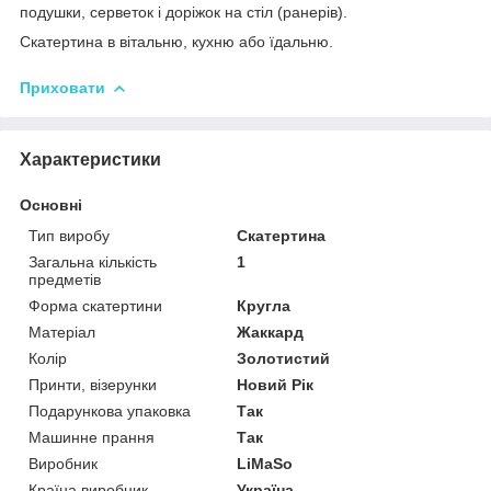
подушки, серветок і доріжок на стіл (ранерів).
Скатертина в вітальню, кухню або їдальню.
Приховати
Характеристики
Основні
Тип виробу
Скатертина
Загальна кількість
1
предметів
Форма скатертини
Кругла
Матеріал
Жаккард
Колір
Золотистий
Принти, візерунки
Новий Рік
Подарункова упаковка
Так
Машинне прання
Так
Виробник
LiMaSo
Країна виробник
Україна