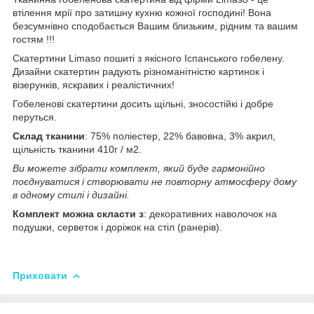
втілення мрії про затишну кухню кожної господині! Вона
безсумнівно сподобається Вашим близьким, рідним та вашим
гостям !!!
Скатертини Limaso пошиті з якісного Іспанського гобелену.
Дизайни скатертин радують різноманітністю картинок і
візерунків, яскравих і реалістичних!
Гобеленові скатертини досить щільні, зносостійкі і добре
перуться.
Склад тканини
: 75% поліестер, 22% бавовна, 3% акрил,
щільність тканини 410г / м2.
Ви можете зібрати комплект, який буде гармонійно
поєднуватися і створювати не повторну атмосферу дому
в одному стилі і дизайні.
Комплект можна скласти з
: декоративних наволочок на
подушки, серветок і доріжок на стіл (ранерів).
Приховати