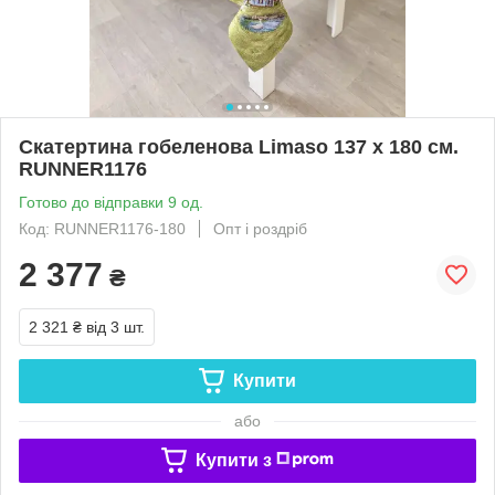
Скатертина гобеленова Limasо 137 х 180 см.
RUNNER1176
Готово до відправки 9 од.
Код: RUNNER1176-180
Опт і роздріб
2 377
₴
2 321 ₴
від 3 шт.
Купити
або
Купити з