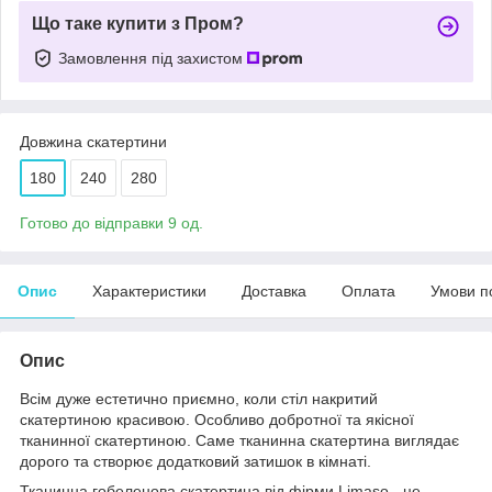
Що таке купити з Пром?
Замовлення під захистом
Довжина скатертини
180
240
280
Готово до відправки 9 од.
Опис
Характеристики
Доставка
Оплата
Умови п
Опис
Всім дуже естетично приємно, коли стіл накритий
скатертиною красивою. Особливо добротної та якісної
тканинної скатертиною. Саме тканинна скатертина виглядає
дорого та створює додатковий затишок в кімнаті.
Тканинна гобеленова скатертина від фірми Limaso - це