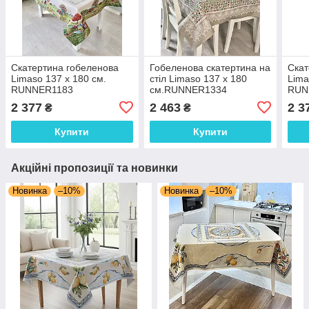
Скатертина гобеленова
Гобеленова скатертина на
Скат
Limasо 137 х 180 см.
стіл Limaso 137 х 180
Lima
RUNNER1183
см.RUNNER1334
RUN
2 377
2 463
2 3
₴
₴
Купити
Купити
Акційні пропозиції та новинки
Новинка
–10%
Новинка
–10%