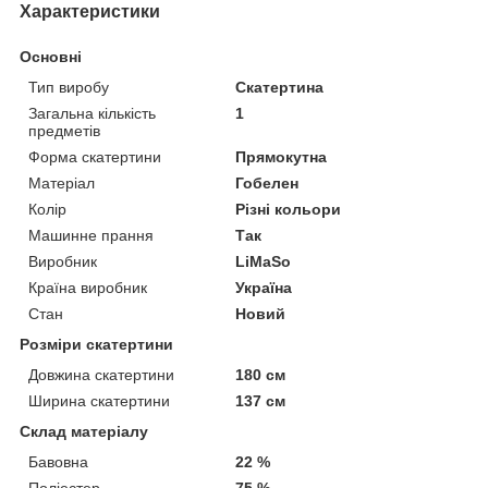
Характеристики
Основні
Тип виробу
Скатертина
Загальна кількість
1
предметів
Форма скатертини
Прямокутна
Матеріал
Гобелен
Колір
Різні кольори
Машинне прання
Так
Виробник
LiMaSo
Країна виробник
Україна
Стан
Новий
Розміри скатертини
Довжина скатертини
180 см
Ширина скатертини
137 см
Склад матеріалу
Бавовна
22 %
Поліестер
75 %