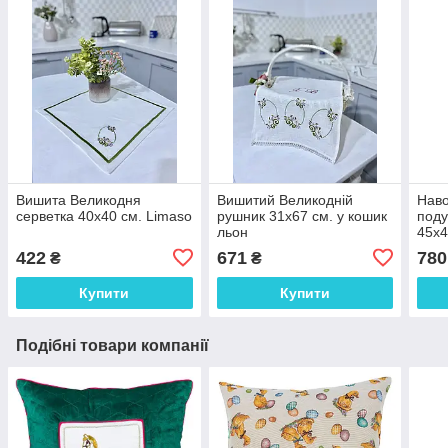
Вишита Великодня
Вишитий Великодній
Наво
серветка 40x40 см. Limaso
рушник 31х67 см. у кошик
поду
льон
45x4
422
671
780
₴
₴
Купити
Купити
Подібні товари компанії