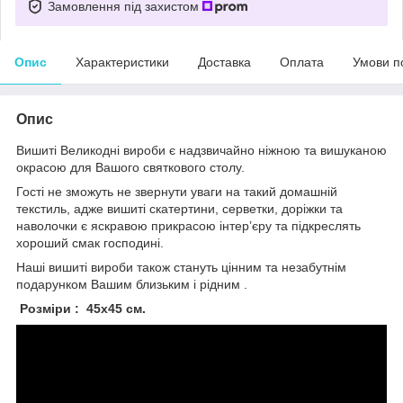
Замовлення під захистом
Опис
Характеристики
Доставка
Оплата
Умови п
Опис
Вишиті Великодні вироби є надзвичайно ніжною та вишуканою
окрасою для Вашого святкового столу.
Гості не зможуть не звернути уваги на такий домашній
текстиль, адже вишиті скатертини, серветки, доріжки та
наволочки є яскравою прикрасою інтер’єру та підкреслять
хороший смак господині.
Наші вишиті вироби також стануть цінним та незабутнім
подарунком Вашим близьким і рідним .
Розміри : 45x45 см.