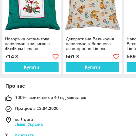
Новорічна оксамитова
Декоративна Великодня
Наво
наволочка з вишивкою
наволочка гобеленова
Вели
45х45 см Limaso
двостороння Limaso
Lima
45х45 см.,
714
561
589
₴
₴
Купити
Купити
Про нас
100% позитивних з 40 відгуків за рік
Працює з 13.04.2020
м. Львів
Львів, Україна
Контакти